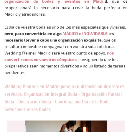
organización de bodas y eventos en Madr
id
, que os
proporcionará lo necesario para crear la boda perfecta en
Madrid y alrededores.
El día de vuestra boda es uno de los más especiales que vivieréis,
pero, para convertirla en algo
MÁGICO e INOLVIDABLE
, es
necesario llevar a cabo una organización exquisita,
que os
resultará imposible compaginar con vuestra vida cotidiana.
Wedding Planner Madrid será vuestro punto de apoyo,
nos
convertiremos en vuestros cómplices
,
consiguiendo que los
preparativos sean momentos divertidos y no un listado de tareas
pendientes.
Wedding Planner en Madrid pone a tu disposición diferentes
servicios: Organización Integral Boda - Organización Parcial
Boda - Decoración Boda - Coordinación Día de la Boda -
Servicios sueltos Bodas