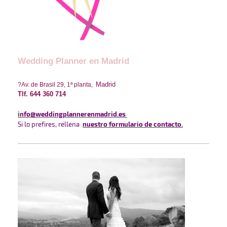
Wedding Planner en Madrid
Madrid
?
Av. de Brasil 29, 1ª planta,
Tlf. 644 360 714
i
nfo
@weddingplannerenmadrid.es
Si lo prefires, rellena
nuestro formulario de contacto
.