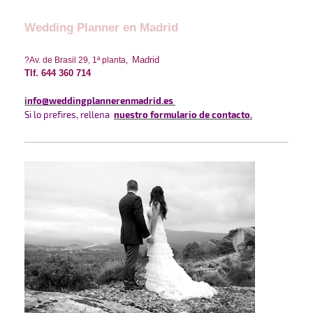
Wedding Planner en Madrid
Madrid
?
Av. de Brasil 29, 1ª planta,
Tlf. 644 360 714
i
nfo
@weddingplannerenmadrid.es
Si lo prefires, rellena
nuestro formulario de contacto
.