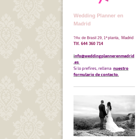
Wedding Planner en
Madrid
Madrid
?
Av. de Brasil 29, 1ª planta,
Tlf. 644 360 714
i
nfo
@weddingplannerenmadrid
.es
Si lo prefires, rellena
nuestro
formulario de contacto
.