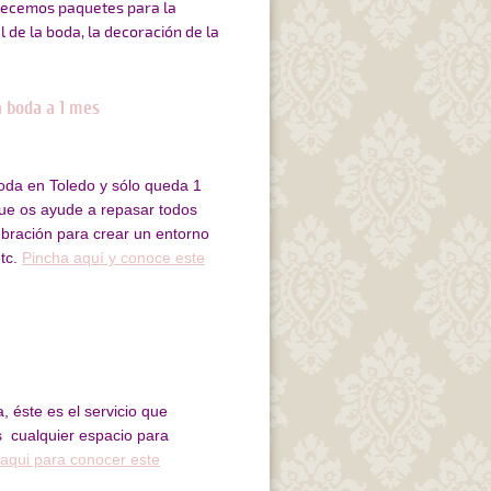
frecemos paquetes para la
l de la boda, la decoración de la
a boda a 1 mes
oda en Toledo y sólo queda 1
ue os ayude a repasar todos
lebración para crear un entorno
etc.
Pincha aquí y conoce este
, éste es el servicio que
s cualquier espacio para
aqui para conocer este