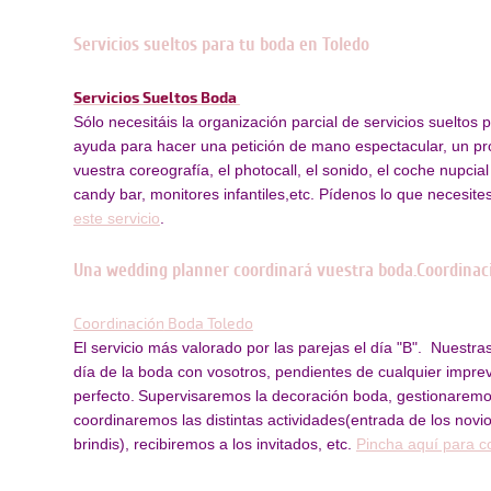
Servicios sueltos para tu boda en Toledo
Servicios Sueltos Boda
Sólo necesitáis la organización parcial de servicios sueltos
ayuda para hacer una petición de mano espectacular, un pr
vuestra coreografía, el photocall, el sonido, el coche nupcial
candy bar, monitores infantiles,etc. Pídenos lo que necesite
este servicio
.
Una wedding planner coordinará vuestra boda.Coordinaci
Coordinación
Boda Toledo
El servicio más valorado por las parejas el día "B". Nuestr
día de la boda con vosotros, pendientes de cualquier impre
perfecto.
Supervisaremos la decoración boda, gestionaremos
coordinaremos las distintas actividades(entrada de los novios
brindis), recibiremos a los invitados, etc.
Pincha aquí para co