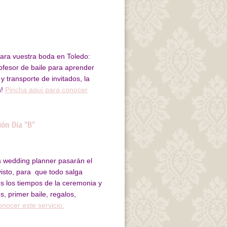
 para vuestra boda en Toledo:
ofesor de baile para aprender
 y transporte de invitados, la
s!
Pincha aquí para conocer
ón Día "B"
as wedding planner pasarán el
visto, para que todo salga
 los tiempos de la ceremonia y
, primer baile, regalos,
nocer este servicio.