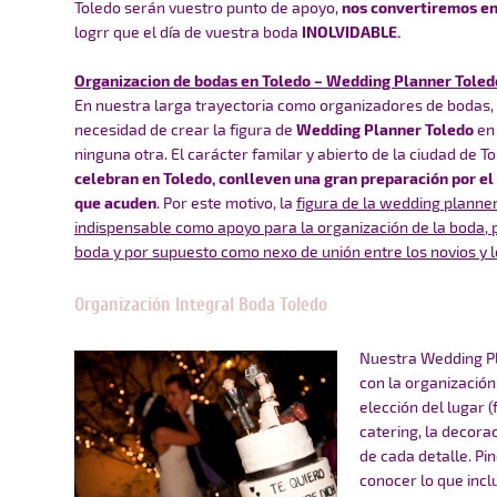
Toledo serán vuestro punto de apoyo,
nos convertiremos en
logrr que el día de vuestra boda
INOLVIDABLE.
Organizacion de bodas en Toledo – Wedding Planner Toled
En nuestra larga trayectoria como organizadores de bodas, 
necesidad de crear la figura de
Wedding Planner Toledo
en 
ninguna otra. El carácter familar y abierto de la ciudad de 
celebran en Toledo, conlleven una gran preparación por e
que acuden
. Por este motivo, la
figura de la wedding planne
indispensable como apoyo para la organización de la boda, pa
boda y por supuesto como nexo de unión entre los novios y 
Organización Integral Boda Toledo
Nuestra Wedding Pl
con la organización
elección del lugar (
catering, la decorac
de cada detalle.
Pin
conocer lo que inclu