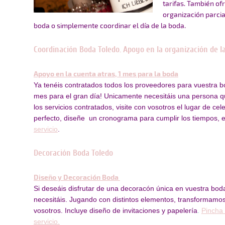
tarifas. También o
organización parcia
boda o simplemente coordinar el día de la boda.
Coordinación Boda Toledo. Apoyo en la organización de l
Apoyo en la cuenta atras, 1 mes para la boda
Ya tenéis contratados todos los proveedores para vuestra b
mes para el gran día! Unicamente necesitáis una persona q
los servicios contratados, visite con vosotros el lugar de ce
perfecto, diseñe un cronograma para cumplir los tiempos, 
servicio
.
Decoración Boda Toledo
Diseño y Decoración Boda
Si deseáis disfrutar de una decoracón única en vuestra boda
necesitáis. Jugando con distintos elementos, transformamo
vosotros. Incluye diseño de invitaciones y papelería
.
Pincha 
servicio.