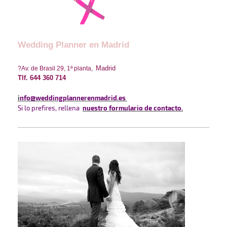
Wedding Planner en Madrid
Madrid
?
Av. de Brasil 29, 1ª planta,
Tlf. 644 360 714
i
nfo
@weddingplannerenmadrid.es
Si lo prefires, rellena
nuestro formulario de contacto
.