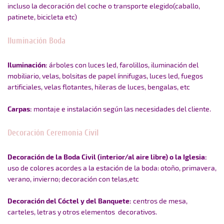
incluso la decoración del
c
oche o transporte elegido(caballo,
patinete, bicicleta etc)
Iluminación Boda
Iluminación:
árboles con luces led,
farolillos,
iluminación del
mobiliario, velas, bolsitas de papel ínnifugas, luces led, fuegos
artificiales, velas flotantes, hileras de luces, bengalas, etc
Carpas:
montaje e instalación según las necesidades del cliente.
Decoración Ceremonia Civil
Decoración de la Boda Civil (interior/al aire libre) o la Iglesia:
uso de c
olores acordes a la estación de la boda: otoño, primavera,
verano,
invierno; decoración con telas,etc
Decoración del Cóctel y del Banquete:
c
entros de mesa,
carteles, letras y otros elementos decorativos.